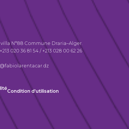
villa N°88 Commune Draria–Alger.
+213 020 36 81 54
‬ /
+213 028 00 62 26
@fabiolarentacar.dz
lité
Condition d’utilisation