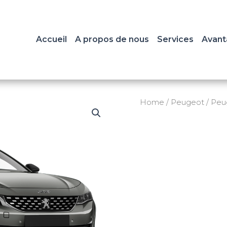
Accueil
A propos de nous
Services
Avant
Home
/
Peugeot
/ Peu