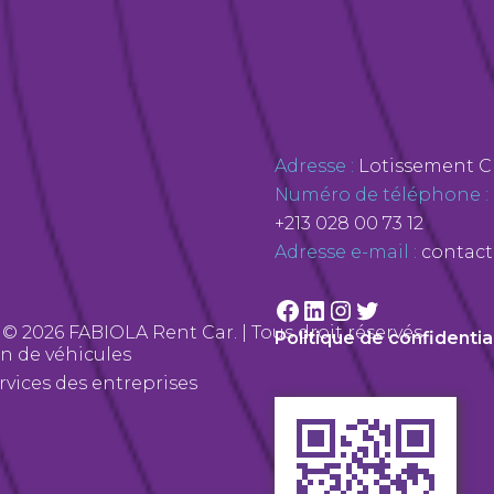
Facebook
LinkedIn
Instagram
Twitter
Adresse :
Lotissement C 
Numéro de téléphone :
+213 028 00 73 12
Adresse e-mail :
contact
© 2026 FABIOLA Rent Car. | Tous droit réservés.
Politique de confidentia
on de véhicules
rvices des entreprises