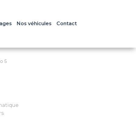
ages
Nos véhicules
Contact
io 5
matique
rs