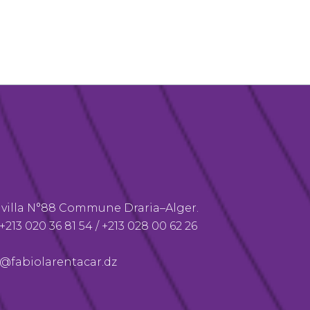
villa N°88 Commune Draria–Alger.
+213 020 36 81 54
‬ /
+213 028 00 62 26
@fabiolarentacar.dz