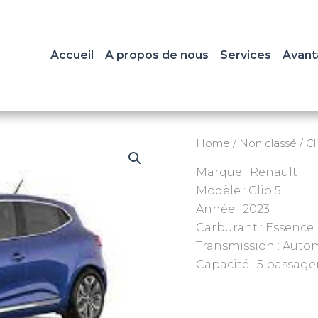
Accueil
A propos de nous
Services
Avant
Home
/
Non classé
/ Cl
Marque : Renault
Modèle : Clio 5
Année : 2023
Carburant : Essence
Transmission : Auto
Capacité : 5 passage